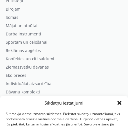
Pulksteņi
Birojam
Somas
Mājai un atpūtai
Darba instrumenti
Sportam un ceļošanai
Reklāmas apģērbs
Konfektes un citi saldumi
Ziemassvētku dāvanas
Eko preces
Individuālai aizsardzībai
Dāvanu komplekti
Sīkdatņu iestatījumi
Kontaktinformācija
Šī tīmekļa vietne izmanto sīkdatnes. Piekrītot sīkdatņu izmantošanai, tiks
Prezentreklāmas aģentūra “PARIS”
nodrošināta tīmekļa vietnes optimāla darbība. Turpinot vietnes apskati,
jūs piekrītat, ka izmantosim sīkdatnes jūsu ierīcē. Savu piekrišanu jūs
Reģ.nr.: 40103625328