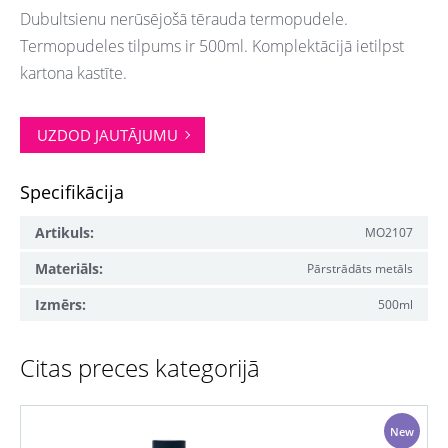
Dubultsienu nerūsējošā tērauda termopudele.
Termopudeles tilpums ir 500ml. Komplektācijā ietilpst
kartona kastīte.
UZDOD JAUTĀJUMU
Specifikācija
Artikuls:
MO2107
Materiāls:
Pārstrādāts metāls
Izmērs:
500ml
Citas preces kategorijā
New