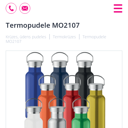
Termopudele MO2107
Krūzes, ūdens pudeles
Termokrūzes
Termopudele
MO2107