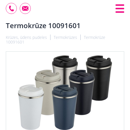
Termokrūze 10091601
Krūzes, ūdens pudeles
Termokrūzes
Termokrūze
10091601