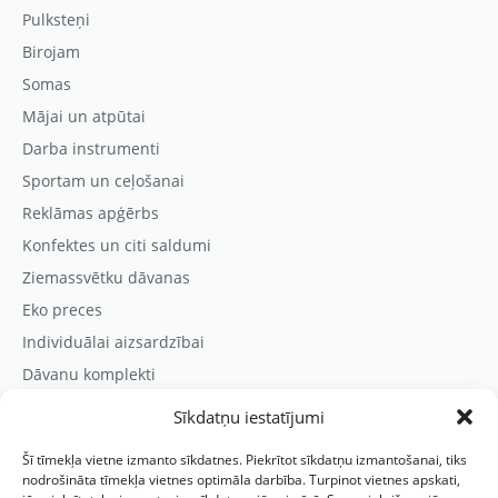
Pulksteņi
Birojam
Somas
Mājai un atpūtai
Darba instrumenti
Sportam un ceļošanai
Reklāmas apģērbs
Konfektes un citi saldumi
Ziemassvētku dāvanas
Eko preces
Individuālai aizsardzībai
Dāvanu komplekti
Sīkdatņu iestatījumi
Kontaktinformācija
Šī tīmekļa vietne izmanto sīkdatnes. Piekrītot sīkdatņu izmantošanai, tiks
Prezentreklāmas aģentūra “PARIS”
nodrošināta tīmekļa vietnes optimāla darbība. Turpinot vietnes apskati,