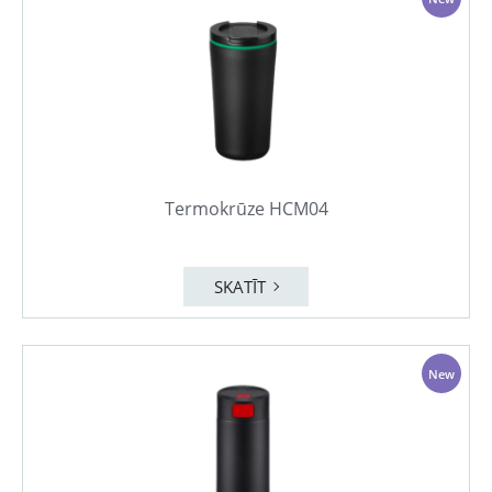
Termokrūze HCM04
SKATĪT
New