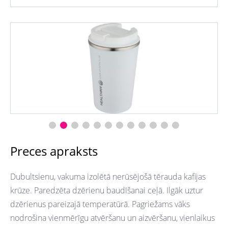
Preces apraksts
Dubultsienu, vakuma izolētā nerūsējošā tērauda kafijas
krūze. Paredzēta dzērienu baudīšanai ceļā. Ilgāk uztur
dzērienus pareizajā temperatūrā. Pagriežams vāks
nodrošina vienmērīgu atvēršanu un aizvēršanu, vienlaikus