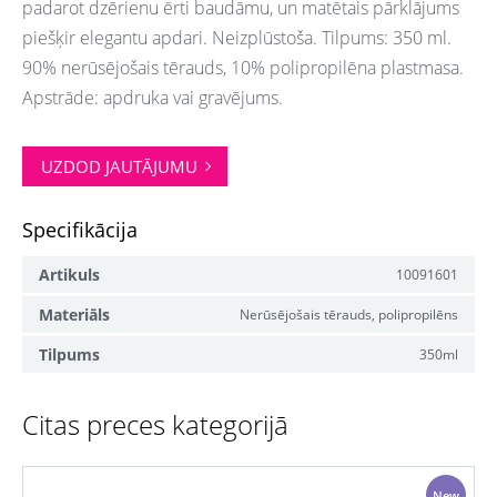
padarot dzērienu ērti baudāmu, un matētais pārklājums
piešķir elegantu apdari. Neizplūstoša. Tilpums: 350 ml.
90% nerūsējošais tērauds, 10% polipropilēna plastmasa.
Apstrāde: apdruka vai gravējums.
UZDOD JAUTĀJUMU
Specifikācija
Artikuls
10091601
Materiāls
Nerūsējošais tērauds, polipropilēns
Tilpums
350ml
Citas preces kategorijā
New