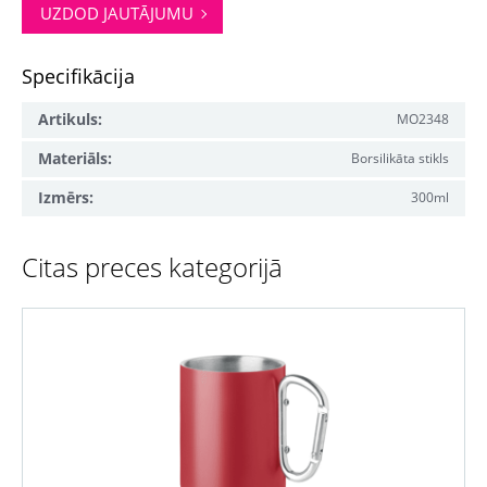
UZDOD JAUTĀJUMU
Specifikācija
Artikuls:
MO2348
Materiāls:
Borsilikāta stikls
Izmērs:
300ml
Citas preces kategorijā