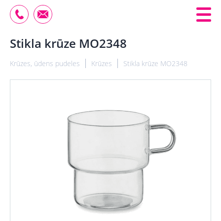
Stikla krūze MO2348
Krūzes, ūdens pudeles
Krūzes
Stikla krūze MO2348