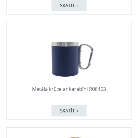
SKATĪT
Metāla krūze ar karabīni R08463
SKATĪT