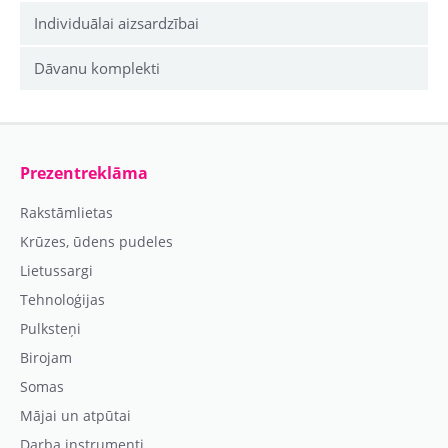
Individuālai aizsardzībai
Dāvanu komplekti
Prezentreklāma
Rakstāmlietas
Krūzes, ūdens pudeles
Lietussargi
Tehnoloģijas
Pulksteņi
Birojam
Somas
Mājai un atpūtai
Darba instrumenti