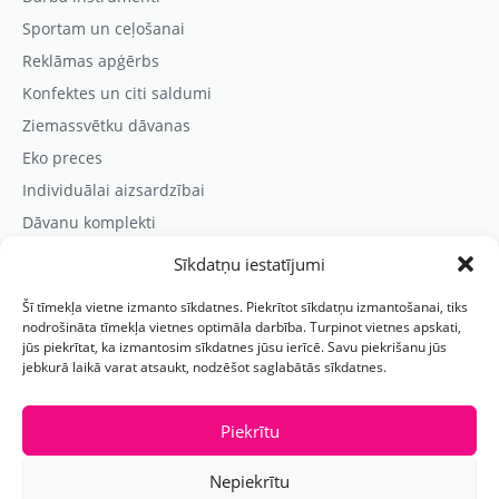
Sportam un ceļošanai
Reklāmas apģērbs
Konfektes un citi saldumi
Ziemassvētku dāvanas
Eko preces
Individuālai aizsardzībai
Dāvanu komplekti
Sīkdatņu iestatījumi
Kontaktinformācija
Šī tīmekļa vietne izmanto sīkdatnes. Piekrītot sīkdatņu izmantošanai, tiks
Prezentreklāmas aģentūra “PARIS”
nodrošināta tīmekļa vietnes optimāla darbība. Turpinot vietnes apskati,
jūs piekrītat, ka izmantosim sīkdatnes jūsu ierīcē. Savu piekrišanu jūs
Reģ.nr.: 40103625328
jebkurā laikā varat atsaukt, nodzēšot saglabātās sīkdatnes.
Tālr.:
(+371) 29118114
E-pasts:
paris@parisreklama.lv
Piekrītu
Nepiekrītu