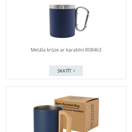
Metāla krūze ar karabīni R08463
SKATĪT