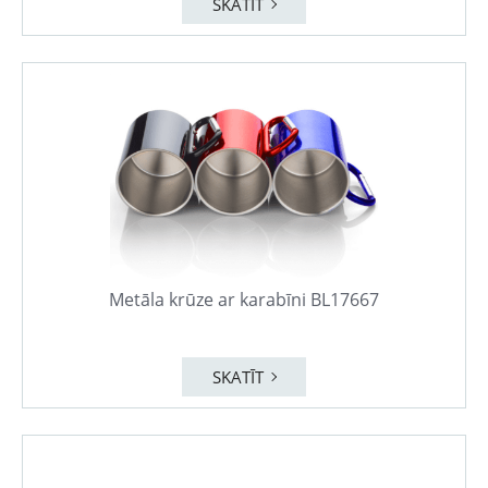
SKATĪT
Metāla krūze ar karabīni BL17667
SKATĪT