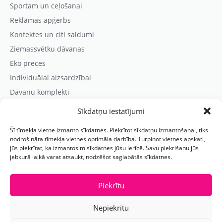
Sportam un ceļošanai
Reklāmas apģērbs
Konfektes un citi saldumi
Ziemassvētku dāvanas
Eko preces
Individuālai aizsardzībai
Dāvanu komplekti
Sīkdatņu iestatījumi
Kontaktinformācija
Šī tīmekļa vietne izmanto sīkdatnes. Piekrītot sīkdatņu izmantošanai, tiks
Prezentreklāmas aģentūra “PARIS”
nodrošināta tīmekļa vietnes optimāla darbība. Turpinot vietnes apskati,
jūs piekrītat, ka izmantosim sīkdatnes jūsu ierīcē. Savu piekrišanu jūs
Reģ.nr.: 40103625328
jebkurā laikā varat atsaukt, nodzēšot saglabātās sīkdatnes.
Tālr.:
(+371) 29118114
E-pasts:
paris@parisreklama.lv
Piekrītu
Nepiekrītu