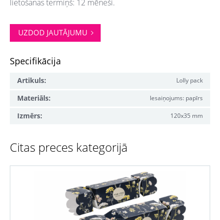
lietošanas termiņš: 12 mēneši.
UZDOD JAUTĀJUMU
Specifikācija
Artikuls:
Lolly pack
Materiāls:
Iesaiņojums: papīrs
Izmērs:
120x35 mm
Citas preces kategorijā