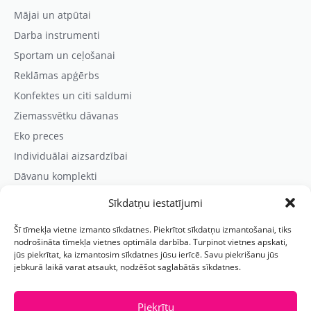
Mājai un atpūtai
Darba instrumenti
Sportam un ceļošanai
Reklāmas apģērbs
Konfektes un citi saldumi
Ziemassvētku dāvanas
Eko preces
Individuālai aizsardzībai
Dāvanu komplekti
Sīkdatņu iestatījumi
Kontaktinformācija
Šī tīmekļa vietne izmanto sīkdatnes. Piekrītot sīkdatņu izmantošanai, tiks
Prezentreklāmas aģentūra “PARIS”
nodrošināta tīmekļa vietnes optimāla darbība. Turpinot vietnes apskati,
jūs piekrītat, ka izmantosim sīkdatnes jūsu ierīcē. Savu piekrišanu jūs
Reģ.nr.: 40103625328
jebkurā laikā varat atsaukt, nodzēšot saglabātās sīkdatnes.
Tālr.:
(+371) 29118114
E-pasts:
paris@parisreklama.lv
Piekrītu