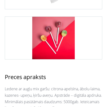
Preces apraksts
Ledene ar augļu mix garšu: citrona-apelsīna, ābolu-laima,
kazenes- upeņu, ķiršu-aveņu. Apstrāde – digitāla apdruka.
Minimālais pasūtāmais daudzums: 5000gab. Ieteicamais