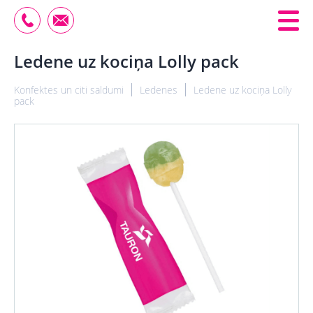
Ledene uz kociņa Lolly pack
Konfektes un citi saldumi
Ledenes
Ledene uz kociņa Lolly
pack