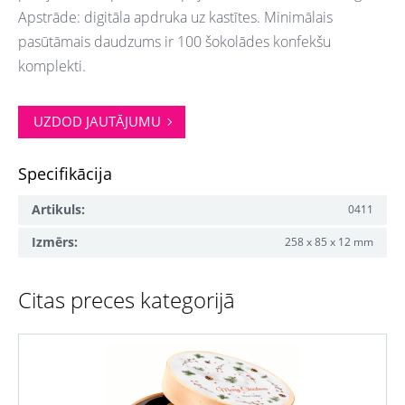
Apstrāde: digitāla apdruka uz kastītes. Minimālais
pasūtāmais daudzums ir 100 šokolādes konfekšu
komplekti.
UZDOD JAUTĀJUMU
Specifikācija
Artikuls:
0411
Izmērs:
258 x 85 x 12 mm
Citas preces kategorijā