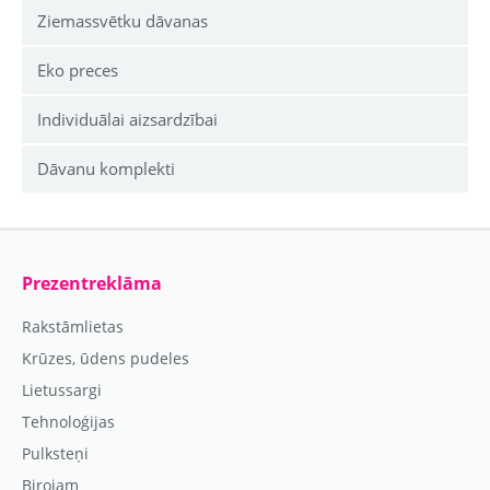
Ziemassvētku dāvanas
Eko preces
Individuālai aizsardzībai
Dāvanu komplekti
Prezentreklāma
Rakstāmlietas
Krūzes, ūdens pudeles
Lietussargi
Tehnoloģijas
Pulksteņi
Birojam