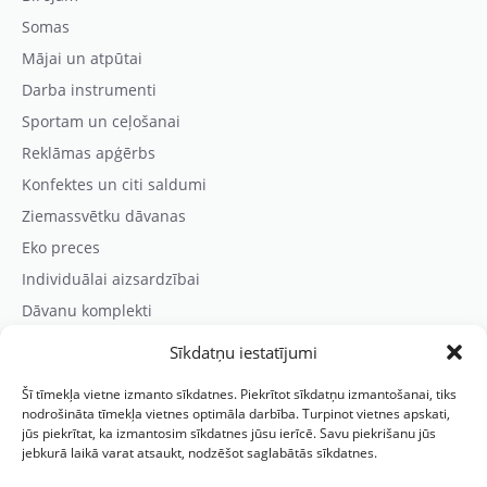
Somas
Mājai un atpūtai
Darba instrumenti
Sportam un ceļošanai
Reklāmas apģērbs
Konfektes un citi saldumi
Ziemassvētku dāvanas
Eko preces
Individuālai aizsardzībai
Dāvanu komplekti
Sīkdatņu iestatījumi
Kontaktinformācija
Šī tīmekļa vietne izmanto sīkdatnes. Piekrītot sīkdatņu izmantošanai, tiks
Prezentreklāmas aģentūra “PARIS”
nodrošināta tīmekļa vietnes optimāla darbība. Turpinot vietnes apskati,
jūs piekrītat, ka izmantosim sīkdatnes jūsu ierīcē. Savu piekrišanu jūs
Reģ.nr.: 40103625328
jebkurā laikā varat atsaukt, nodzēšot saglabātās sīkdatnes.
Tālr.:
(+371) 29118114