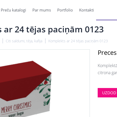
Preču katalogi
Par mums
Portfolio
Kontakti
 ar 24 tējas paciņām 0123
Citi saldumi, tēja, kafija
Komplekts ar 24 tējas paciņām 0123
Preces
Komplektā 
citrona ga
UZDOD 