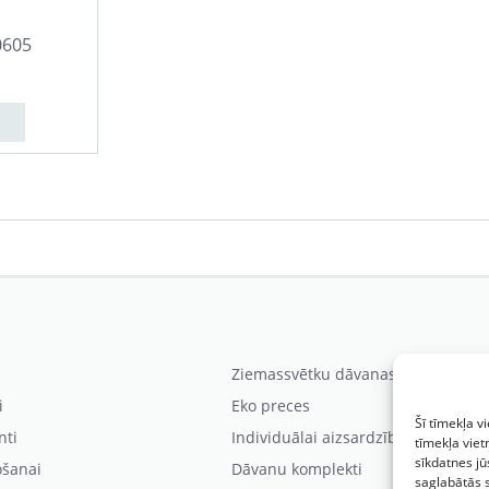
0605
Ziemassvētku dāvanas
i
Eko preces
Šī tīmekļa v
nti
Individuālai aizsardzībai
tīmekļa viet
sīkdatnes jū
ošanai
Dāvanu komplekti
saglabātās 