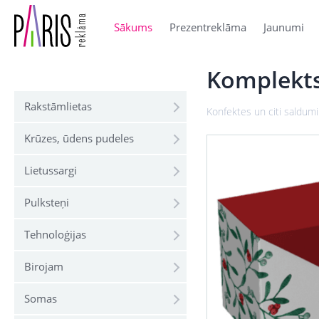
Sākums
Prezentreklāma
Jaunumi
Komplekts
Rakstāmlietas
Konfektes un citi saldumi
Krūzes, ūdens pudeles
Lietussargi
Pulksteņi
Tehnoloģijas
Birojam
Somas