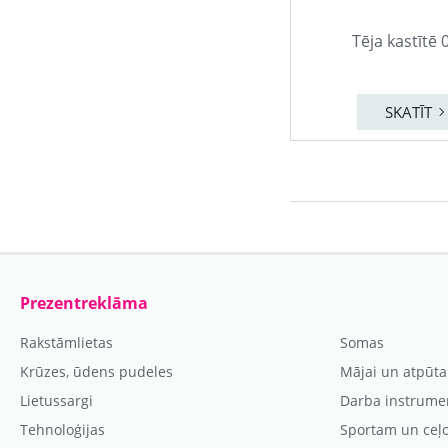
Tēja kastītē 
SKATĪT
Prezentreklāma
Rakstāmlietas
Somas
Krūzes, ūdens pudeles
Mājai un atpūta
Lietussargi
Darba instrume
Tehnoloģijas
Sportam un ceļ