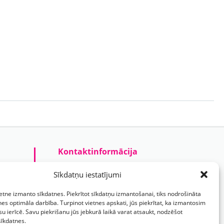
Kontaktinformācija
Prezentreklāmas aģentūra “PARIS”
Sīkdatņu iestatījumi
Reģ.nr.: 40103625328
ietne izmanto sīkdatnes. Piekrītot sīkdatņu izmantošanai, tiks nodrošināta
Tālr.:
(+371) 29118114
nes optimāla darbība. Turpinot vietnes apskati, jūs piekrītat, ka izmantosim
su ierīcē. Savu piekrišanu jūs jebkurā laikā varat atsaukt, nodzēšot
E-pasts:
paris@parisreklama.lv
sīkdatnes.