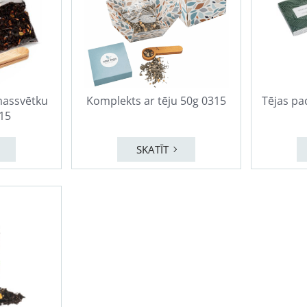
massvētku
Komplekts ar tēju 50g 0315
Tējas pa
315
SKATĪT