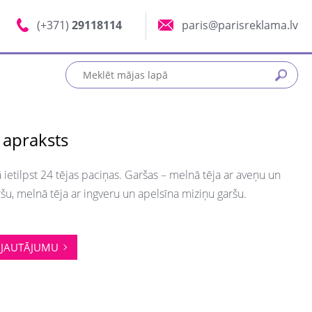
(+371)
29118114
paris@parisreklama.lv
 apraksts
ietilpst 24 tējas paciņas. Garšas – melnā tēja ar aveņu un
ršu, melnā tēja ar ingveru un apelsīna miziņu garšu.
JAUTĀJUMU