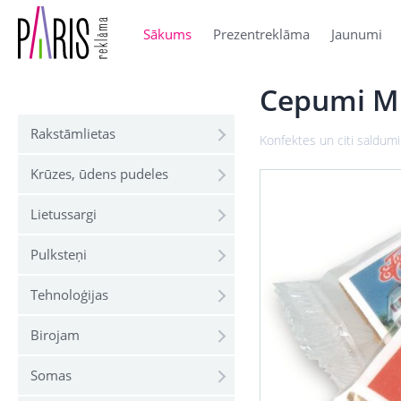
Sākums
Prezentreklāma
Jaunumi
Cepumi M
Rakstāmlietas
Konfektes un citi saldumi
Krūzes, ūdens pudeles
Lietussargi
Pulksteņi
Tehnoloģijas
Birojam
Somas