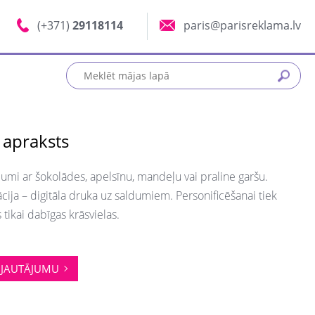
(+371)
29118114
paris@parisreklama.lv
 apraksts
umi ar šokolādes, apelsīnu, mandeļu vai praline garšu.
ācija – digitāla druka uz saldumiem. Personificēšanai tiek
 tikai dabīgas krāsvielas.
JAUTĀJUMU