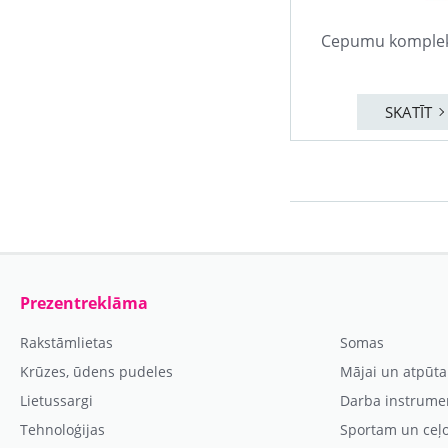
Cepumu komplek
SKATĪT
Prezentreklāma
Rakstāmlietas
Somas
Krūzes, ūdens pudeles
Mājai un atpūta
Lietussargi
Darba instrume
Tehnoloģijas
Sportam un ceļ