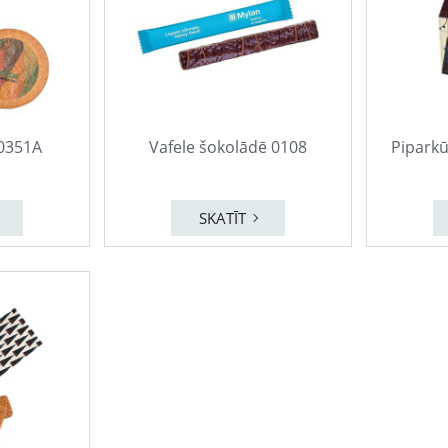
0351A
Vafele šokolādē 0108
Pipark
SKATĪT