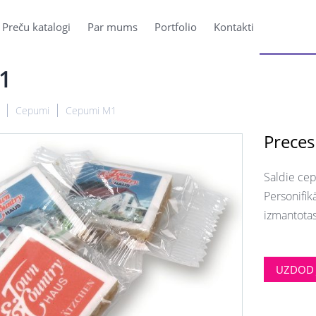
Preču katalogi
Par mums
Portfolio
Kontakti
1
Cepumi
Cepumi M1
Preces
Saldie cep
Personifik
izmantotas
UZDOD 