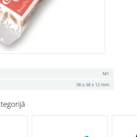
M1
38 x 38 x 12 mm
tegorijā