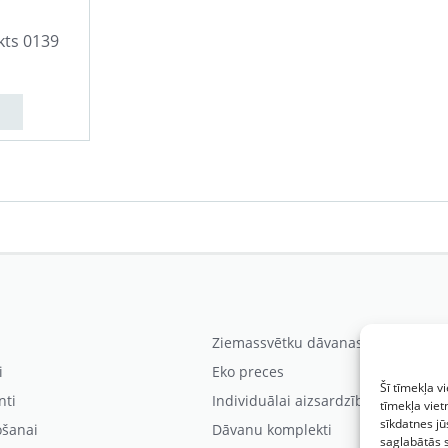
ts 0139
Ziemassvētku dāvanas
i
Eko preces
Šī tīmekļa v
nti
Individuālai aizsardzībai
tīmekļa viet
sīkdatnes jū
ošanai
Dāvanu komplekti
saglabātās 