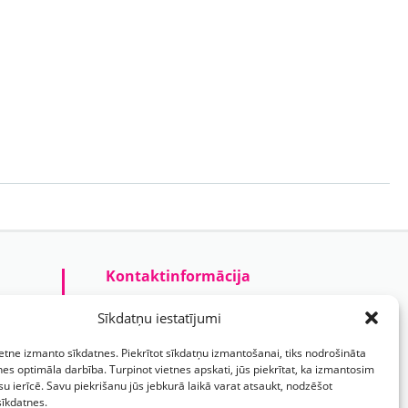
Kontaktinformācija
Prezentreklāmas aģentūra “PARIS”
Sīkdatņu iestatījumi
Reģ.nr.: 40103625328
ietne izmanto sīkdatnes. Piekrītot sīkdatņu izmantošanai, tiks nodrošināta
Tālr.:
(+371) 29118114
nes optimāla darbība. Turpinot vietnes apskati, jūs piekrītat, ka izmantosim
su ierīcē. Savu piekrišanu jūs jebkurā laikā varat atsaukt, nodzēšot
E-pasts:
paris@parisreklama.lv
sīkdatnes.