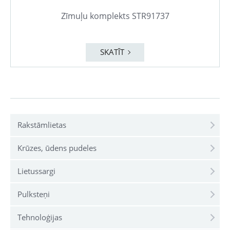
Zīmuļu komplekts STR91737
SKATĪT
Rakstāmlietas
Krūzes, ūdens pudeles
Lietussargi
Pulksteņi
Tehnoloģijas