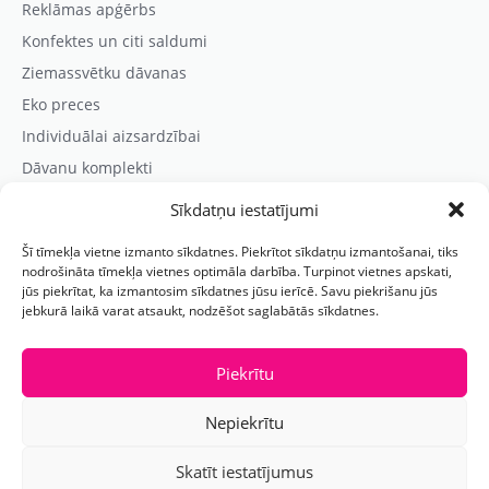
Reklāmas apģērbs
Konfektes un citi saldumi
Ziemassvētku dāvanas
Eko preces
Individuālai aizsardzībai
Dāvanu komplekti
Sīkdatņu iestatījumi
Kontaktinformācija
Šī tīmekļa vietne izmanto sīkdatnes. Piekrītot sīkdatņu izmantošanai, tiks
Prezentreklāmas aģentūra “PARIS”
nodrošināta tīmekļa vietnes optimāla darbība. Turpinot vietnes apskati,
jūs piekrītat, ka izmantosim sīkdatnes jūsu ierīcē. Savu piekrišanu jūs
Reģ.nr.: 40103625328
jebkurā laikā varat atsaukt, nodzēšot saglabātās sīkdatnes.
Tālr.:
(+371) 29118114
E-pasts:
paris@parisreklama.lv
Piekrītu
Nepiekrītu
Skatīt iestatījumus