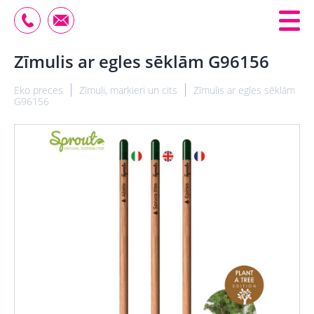
Zīmulis ar egles sēklām G96156
Eko preces
Zīmuļi, marķieri un cits
Zīmulis ar egles sēklām
G96156