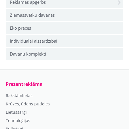
Reklāmas apģērbs
Ziemassvētku dāvanas
Eko preces
Individuālai aizsardzībai
Dāvanu komplekti
Prezentreklāma
Rakstāmlietas
Krūzes, ūdens pudeles
Lietussargi
Tehnoloģijas
Pulksteņi