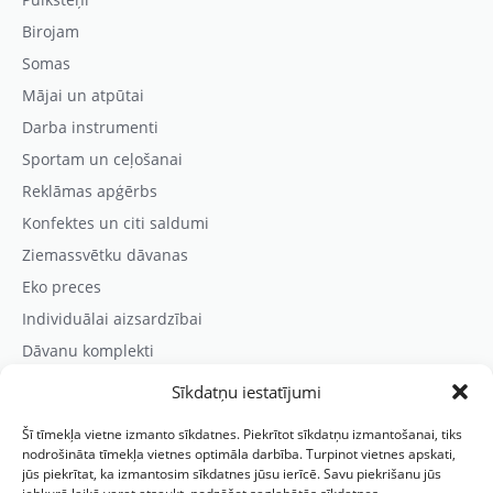
Birojam
Somas
Mājai un atpūtai
Darba instrumenti
Sportam un ceļošanai
Reklāmas apģērbs
Konfektes un citi saldumi
Ziemassvētku dāvanas
Eko preces
Individuālai aizsardzībai
Dāvanu komplekti
Sīkdatņu iestatījumi
Kontaktinformācija
Šī tīmekļa vietne izmanto sīkdatnes. Piekrītot sīkdatņu izmantošanai, tiks
Prezentreklāmas aģentūra “PARIS”
nodrošināta tīmekļa vietnes optimāla darbība. Turpinot vietnes apskati,
jūs piekrītat, ka izmantosim sīkdatnes jūsu ierīcē. Savu piekrišanu jūs
Reģ.nr.: 40103625328