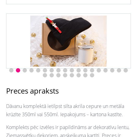
Preces apraksts
Dāvanu komplektā ietilpst silta akrila cepure un metāla
krūzīte 350ml vai 550ml. Iepakojums – kartona kastīte.
Komplekts pēc izvēles ir papildināms ar dekoratīvu lentu,
Ziemassvētku dekoriem, apskeikuma kartīti. Preces ir