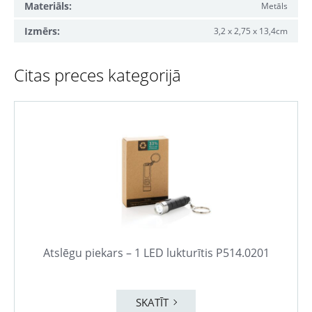
Materiāls:
Metāls
Izmērs:
3,2 x 2,75 x 13,4cm
Citas preces kategorijā
Atslēgu piekars – 1 LED lukturītis P514.0201
SKATĪT