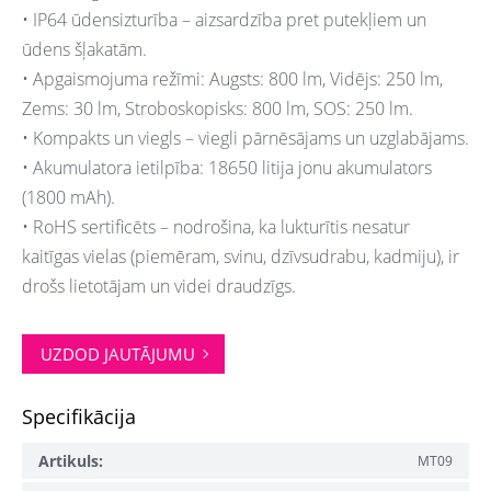
• IP64 ūdensizturība – aizsardzība pret putekļiem un
ūdens šļakatām.
• Apgaismojuma režīmi: Augsts: 800 lm, Vidējs: 250 lm,
Zems: 30 lm, Stroboskopisks: 800 lm, SOS: 250 lm.
• Kompakts un viegls – viegli pārnēsājams un uzglabājams.
• Akumulatora ietilpība: 18650 litija jonu akumulators
(1800 mAh).
• RoHS sertificēts – nodrošina, ka lukturītis nesatur
kaitīgas vielas (piemēram, svinu, dzīvsudrabu, kadmiju), ir
drošs lietotājam un videi draudzīgs.
UZDOD JAUTĀJUMU
Specifikācija
Artikuls:
MT09