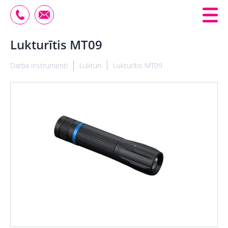
Lukturītis MT09
Darba instrumenti
Lukturi
Lukturītis MT09