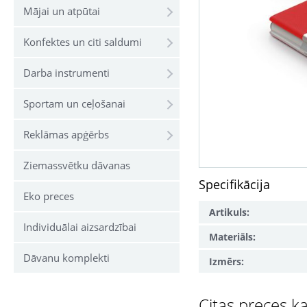
Mājai un atpūtai
Konfektes un citi saldumi
Darba instrumenti
Sportam un ceļošanai
Reklāmas apģērbs
Ziemassvētku dāvanas
Specifikācija
Eko preces
Artikuls:
Individuālai aizsardzībai
Materiāls:
Dāvanu komplekti
Izmērs:
Citas preces ka