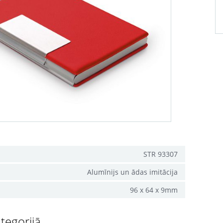
STR 93307
Alumīnijs un ādas imitācija
96 x 64 x 9mm
tegorijā