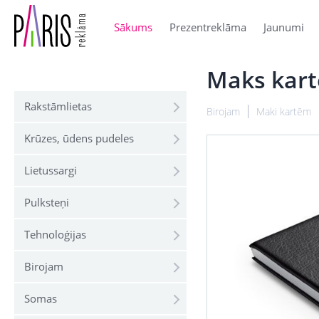
Sākums
Prezentreklāma
Jaunumi
Maks kart
Rakstāmlietas
Birojam
Maki kartēm
Krūzes, ūdens pudeles
Lietussargi
Pulksteņi
Tehnoloģijas
Birojam
Somas