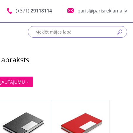
(+371)
29118114
paris@parisreklama.lv
 apraksts
JAUTĀJUMU