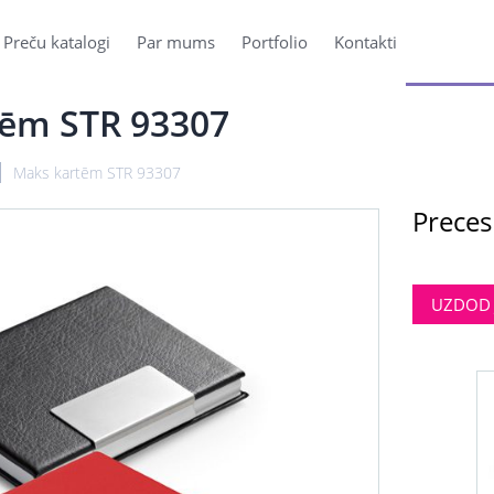
Preču katalogi
Par mums
Portfolio
Kontakti
ēm STR 93307
Maks kartēm STR 93307
Preces
UZDOD 