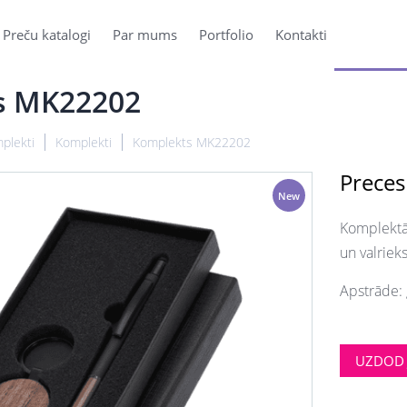
Preču katalogi
Par mums
Portfolio
Kontakti
s MK22202
plekti
Komplekti
Komplekts MK22202
Preces
New
Komplektā 
un valrieks
Apstrāde: 
UZDOD 