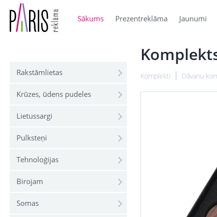
Sākums
Prezentreklāma
Jaunumi
Komplekt
Rakstāmlietas
Komplekti
Dāvanu kom
Krūzes, ūdens pudeles
Lietussargi
Pulksteņi
Tehnoloģijas
Birojam
Somas