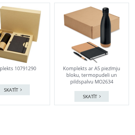
lekts 10791290
Komplekts ar A5 piezīmju
bloku, termopudeli un
pildspalvu MO2634
SKATĪT
SKATĪT