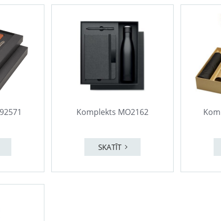
792571
Komplekts MO2162
Komp
SKATĪT