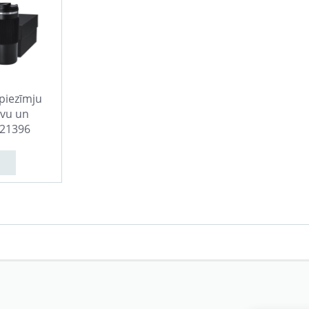
piezīmju
lvu un
K21396