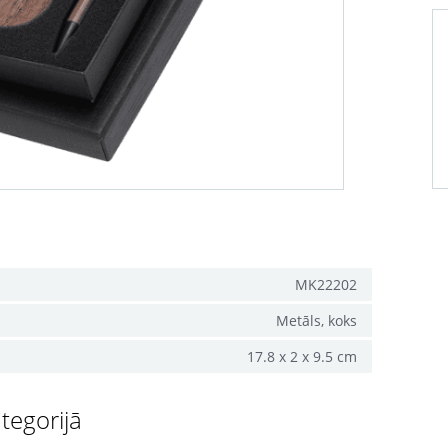
MK22202
Metāls, koks
17.8 x 2 x 9.5 cm
tegorijā