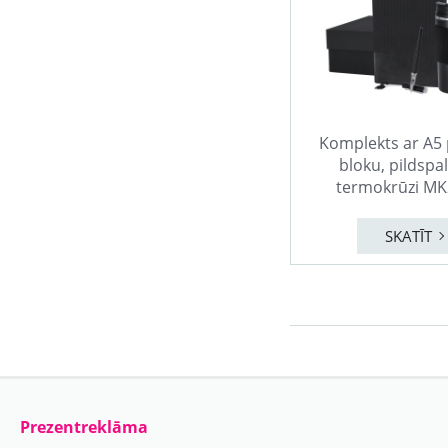
Komplekts ar A5 
bloku, pildspa
termokrūzi M
SKATĪT
Prezentreklāma