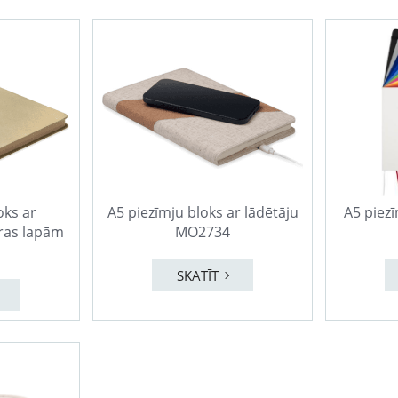
oks ar
A5 piezīmju bloks ar lādētāju
A5 piez
ras lapām
MO2734
SKATĪT