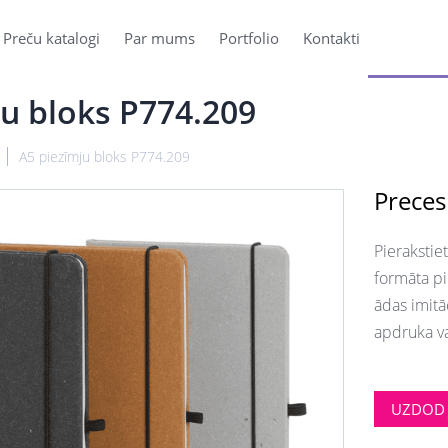
Preču katalogi
Par mums
Portfolio
Kontakti
ju bloks P774.209
A5 piezīmju bloks P774.209
Preces
Pierakstie
formāta pi
ādas imitāc
apdruka va
UZDOD 