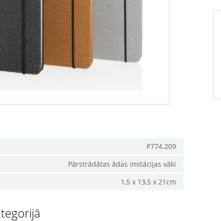
P774.209
Pārstrādātas ādas imitācijas vāki
1,5 x 13,5 x 21cm
tegorijā