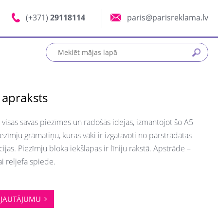
(+371)
29118114
paris@parisreklama.lv
 apraksts
t visas savas piezīmes un radošās idejas, izmantojot šo A5
ezīmju grāmatiņu, kuras vāki ir izgatavoti no pārstrādātas
ijas. Piezīmju bloka iekšlapas ir līniju rakstā. Apstrāde –
i reljefa spiede.
JAUTĀJUMU