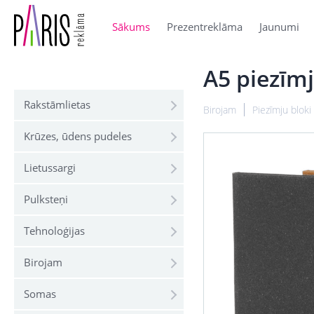
Sākums
Prezentreklāma
Jaunumi
A5 piezīm
Rakstāmlietas
Birojam
Piezīmju bloki
Krūzes, ūdens pudeles
Lietussargi
Pulksteņi
Tehnoloģijas
Birojam
Somas