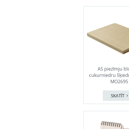
A5 piezīmju bl
cukurniedru šķied
MO2695
SKATĪT