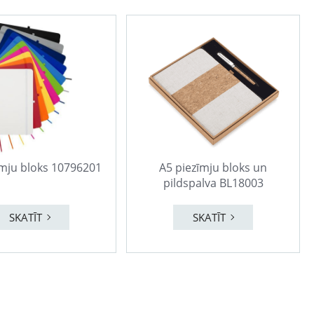
īmju bloks 10796201
A5 piezīmju bloks un
pildspalva BL18003
SKATĪT
SKATĪT