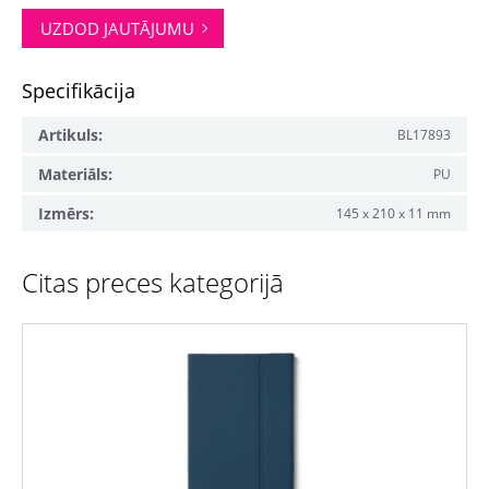
UZDOD JAUTĀJUMU
Specifikācija
Artikuls:
BL17893
Materiāls:
PU
Izmērs:
145 x 210 x 11 mm
Citas preces kategorijā