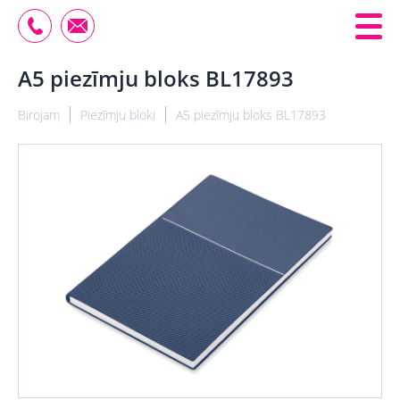
A5 piezīmju bloks BL17893
Birojam
Piezīmju bloki
A5 piezīmju bloks BL17893