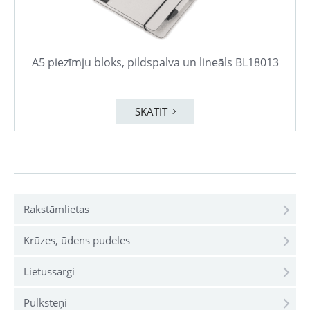
A5 piezīmju bloks, pildspalva un lineāls BL18013
SKATĪT
Rakstāmlietas
Krūzes, ūdens pudeles
Lietussargi
Pulksteņi