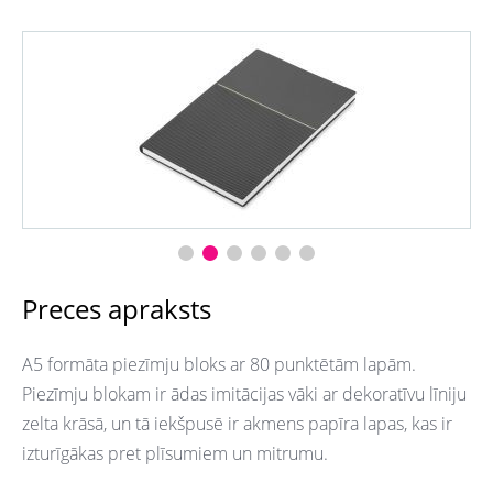
Preces apraksts
A5 formāta piezīmju bloks ar 80 punktētām lapām.
Piezīmju blokam ir ādas imitācijas vāki ar dekoratīvu līniju
zelta krāsā, un tā iekšpusē ir akmens papīra lapas, kas ir
izturīgākas pret plīsumiem un mitrumu.