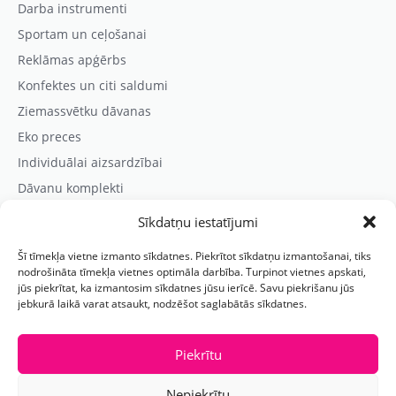
Darba instrumenti
Sportam un ceļošanai
Reklāmas apģērbs
Konfektes un citi saldumi
Ziemassvētku dāvanas
Eko preces
Individuālai aizsardzībai
Dāvanu komplekti
Sīkdatņu iestatījumi
Kontaktinformācija
Šī tīmekļa vietne izmanto sīkdatnes. Piekrītot sīkdatņu izmantošanai, tiks
Prezentreklāmas aģentūra “PARIS”
nodrošināta tīmekļa vietnes optimāla darbība. Turpinot vietnes apskati,
jūs piekrītat, ka izmantosim sīkdatnes jūsu ierīcē. Savu piekrišanu jūs
Reģ.nr.: 40103625328
jebkurā laikā varat atsaukt, nodzēšot saglabātās sīkdatnes.
Tālr.:
(+371) 29118114
E-pasts:
paris@parisreklama.lv
Piekrītu
Nepiekrītu